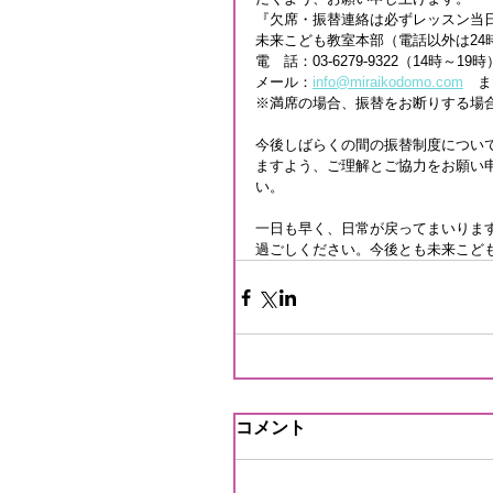
『欠席・振替連絡は必ずレッスン当
未来こども教室本部（電話以外は24
電　話：03-6279-9322（14時～19時
メール：
info@miraikodomo.com
　ま
※満席の場合、振替をお断りする場
今後しばらくの間の振替制度につい
ますよう、ご理解とご協力をお願い
い。
一日も早く、日常が戻ってまいりま
過ごしください。今後とも未来こど
コメント