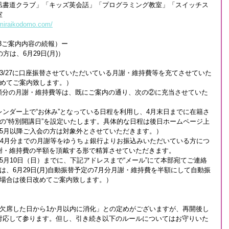
凪書道クラブ」「キッズ英会話」「プログラミング教室」「スイッチス
室
.miraikodomo.com/
13ご案内内容の続報）ー
の方は、6月29日(月)）
3/27に口座振替させていただいている月謝・維持費等を充てさせていた
改めてご案内致します。）
半額分の月謝・維持費等は、既にご案内の通り、次の②に充当させていた
ンダー上で“お休み”となっている日程を利用し、4月末日までに在籍さ
の“特別開講日”を設定いたします。具体的な日程は後日ホームページ上
・5月以降ご入会の方は対象外とさせていただきます。）
に4月分までの月謝等をゆうちょ銀行よりお振込みいただいている方につ
謝・維持費の半額を頂戴する形で精算させていただきます。
5月10日（日）までに、下記アドレスまで“メール”にて本部宛てご連絡
は、6月29日(月)自動振替予定の7月分月謝・維持費を半額にして自動振
の場合は後日改めてご案内致します。）
、欠席した日から1か月以内に消化」との定めがございますが、再開後し
対応して参ります。但し、引き続き以下のルールについてはお守りいた