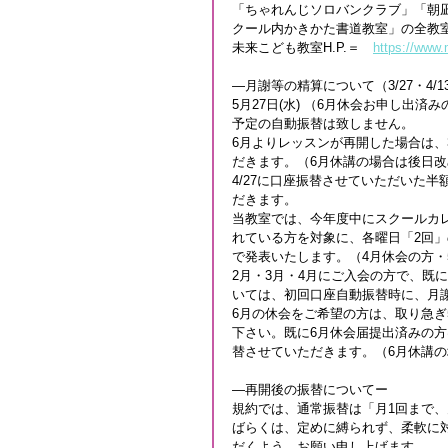
「ちゃれんじソロバンクラブ」「朝
クール内かきかた書道教室」の全教
未来こども教室H.P.＝　
https://www
―月謝等の精算について（3/27・4/
5月27日(水) （6月休会お申し出済み
予定の自動振替は致しません。
6月よりレッスンが再開した場合は、
だきます。（6月休講の場合は後日
4/27に口座振替させていただいた
だきます。
当教室では、今年度中にスクールカレ
れている方を対象に、各曜日「2回」
で発表いたします。（4月休会の方
2月・3月・4月にご入会の方で、既
いては、初回口座自動振替時に、月
6月の休会をご希望の方は、取り急ぎ
下さい。既に6月休会届提出済みの方
替させていただきます。（6月休講
―再開後の振替についてー
規約では、通常振替は「月1回まで
ばらくは、定めに縛られず、柔軟に
だくよう、お願い申し上げます。