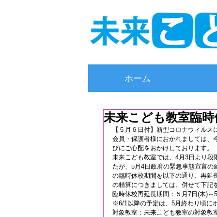
ホーム
未来こども教室臨時休
【５月６日付】新型コロナウィルス
会員・保護者様におかれましては、
びにご心配をおかけしております。
未来こども教室では、4月3日より段階
たが、5月4日政府の緊急事態宣言
の臨時休校期間を以下の通り、再延
の精算につきましては、併せて下記
臨時休校再延長期間：５月7日(木)～5
※6/1以降の予定は、5月終わり頃
対象教室：未来こども教室の対象教