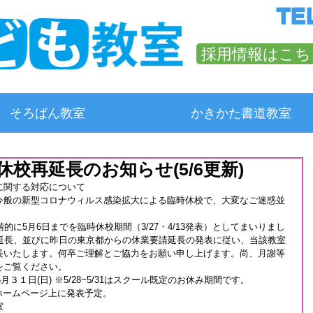
TEL
採用情報はこち
そろばん教室
かきかた書道教室
校再延長のお知らせ(5/6更新)
に関する対応について
今般の新型コロナウィルス感染拡大による臨時休校で、大変なご迷惑並
的に5月6日までを臨時休校期間（3/27・4/13発表）としてまいりまし
の延長、並びに昨日の東京都からの休業要請延長の発表に従い、当該教室
長いたします。何卒ご理解とご協力をお願い申し上げます。尚、月謝等
をご覧ください。
月３１日(日) ※5/28~5/31はスクール既定のお休み期間です。
にホームページ上に発表予定。
室