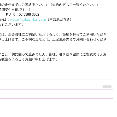
日の正午までにご連絡下さい。』（規約内容もご一読ください。）
時間受付可能です。）
）　ＦＡＸ：03-3398-3802
たは：
ikeda@gakushikai.co.jp
（本部池田直通）
合もございます。
ては、全会員様にご満足いただけるよう、節度を持ってご利用いただき
申し上げます。ご不明な点などは、上記連絡先までお問い合わせくださ
すこと、切に願って止みません。皆様、引き続き健康にご留意のうえお
も教室をよろしくお願い申し上げます。