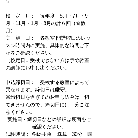
記
検　定　月：　毎年度　5月・7月・9
月・11月・1月・3月の計６回（奇数
月）
実　施　日：　各教室 開講曜日のレッ
スン時間内に実施。具体的な時間は下
記をご確認ください。
（検定日に受検できない方は予め教室
の講師にお申し出ください。）
申込締切日：　受検する教室によって
異なります。締切日は
厳守
。
※締切日を過ぎてのお申し込みは一切
できませんので、締切日には十分ご注
意ください。
実施日・締切日などの詳細は裏面をご
確認ください。
試験時間： 各級共通 　珠算　30分　暗