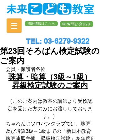
採用情報はこちら
✉︎ お問い合わせ
TEL: 03-6279-9322
第23回そろばん検定試験の
ご案内
会員・保護者各位
珠算・暗算（3級～1級）
昇級検定試験のご案内
（このご案内は教室の講師より受検認
定を受けた方のみにお渡ししておりま
す。）
ちゃれんじソロバンクラブでは、珠算
及び暗算3級～1級までの「新日本教育
珠算連盟主催　昇級検定試験」を年度6