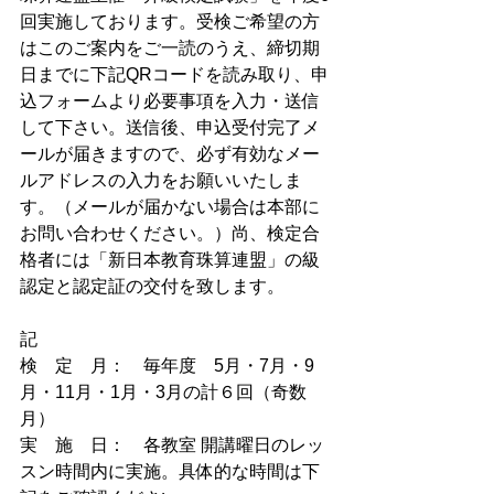
回実施しております。受検ご希望の方
はこのご案内をご一読のうえ、締切期
日までに下記QRコードを読み取り、申
込フォームより必要事項を入力・送信
して下さい。送信後、申込受付完了メ
ールが届きますので、必ず有効なメー
ルアドレスの入力をお願いいたしま
す。（メールが届かない場合は本部に
お問い合わせください。）尚、検定合
格者には「新日本教育珠算連盟」の級
認定と認定証の交付を致します。
記
検　定　月：　毎年度　5月・7月・9
月・11月・1月・3月の計６回（奇数
月）
実　施　日：　各教室 開講曜日のレッ
スン時間内に実施。具体的な時間は下