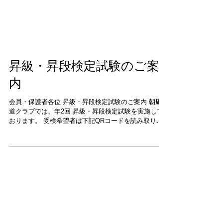
昇級・昇段検定試験のご案
内
会員・保護者各位 昇級・昇段検定試験のご案内 朝凪書
道クラブでは、年2回 昇級・昇段検定試験を実施して
おります。 受検希望者は下記QRコードを読み取り、
申込フォームより必要事項をご入力ください。申込完
了後には受付が完了した旨のメールが送信されますの
で、必ず有効なメールアドレ...