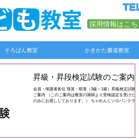
TEL
採用情報はこち
そろばん教室
かきかた書道教室
昇級・昇段検定試験のご案内
会員・保護者各位 珠算・暗算（3級～1級）昇級検定試験
ご案内 （このご案内は教室の講師より受検認定を受けた
のみにお渡ししております。） ちゃれんじソロバンクラ
では、珠算及び暗算3級～1級までの「新日本教育珠算連盟
主催 昇級検定試験」を年度6回実施しております。受検
希...