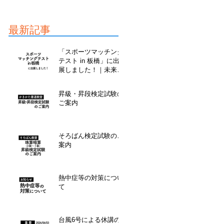
最新記事
「スポーツマッチング
テスト in 板橋」に出
展しました！｜未来こ
ども教室
昇級・昇段検定試験の
ご案内
そろばん検定試験のご
案内
熱中症等の対策につい
て
台風6号による休講の