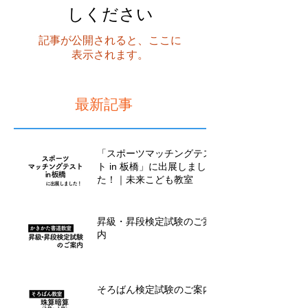
に実施。具体的な時間は下記をご確認ください。 （検
定日に受検できない方は予め教室の講師にお申し出く
後でもう一度お試
ださい。） 申込締切日： 検定日10日前（受検会場に
しください
よって異なります。） 締切日は 厳守 。 ※締切日を
過ぎてのお申
記事が公開されると、ここに
表示されます。
最新記事
「スポーツマッチングテス
ト in 板橋」に出展しまし
た！｜未来こども教室
昇級・昇段検定試験のご案
内