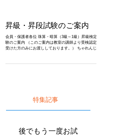
昇級・昇段試験のご案内
会員・保護者各位 珠算・暗算（3級～1級）昇級検定試
験のご案内 （このご案内は教室の講師より受検認定を
受けた方のみにお渡ししております。） ちゃれんじソ
ロバンクラブでは、珠算及び暗算3級～1級までの「新
日本教育珠算連盟主催 昇級検定試験」を年度6回実施
しております。受検ご希望の方はこのご案内をご一読
のうえ、締切期日までに下記QRコードを読み取り、申
込フォームより必要事項を入力・送信して下さい。送
信後、申込受付完了メールが届きますので、必ず有効
なメールアドレスの入力をお願いいたします。（メー
ルが届かない場合は本部にお問い合わせください。）
特集記事
尚、検定合格者には「新日本教育珠算連盟」の級認定
と認定証の交付を致します。 記 検 定 月： 毎年
度 5月・7月・9月・11月・1月・3月の計６回（奇数
月） 実 施 日： 各教室 開講曜日のレッスン時間内